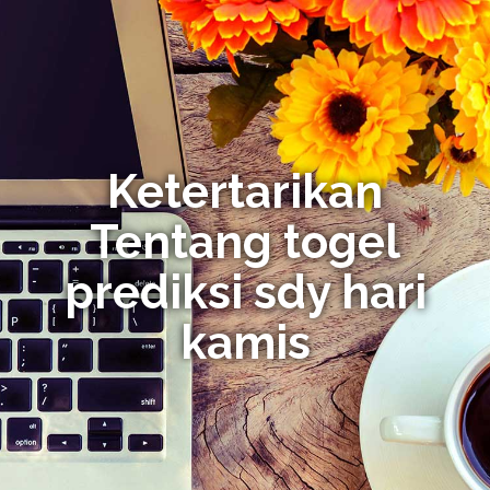
Ketertarikan
Tentang togel
prediksi sdy hari
kamis